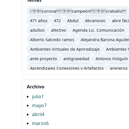
Temas
corona campeón craballo
471 años
472
Abdul
Abramovic
abre fáci
adultos
afectivo
Agenda Lic. Comunicación
Alberto Salcedo ramos
Alejandra Barona Agude
Ambientes Virtuales de Apnredizaje
Ambientes V
ante proyecto
antigravedad
Antonio Holguín
Aprendizajes Conexiones y Artefactos
areneros
asimilación
atención
atender
Atonta
aud
Archivo
Baudelaire
Baudrillard
Bauman
baya
be
julio
1
blog
bombón
bon
Bonafont
Borges
B
mayo
7
Campus
Campus TV
cancela semestre
Canc
abril
4
Carpe Diem
Cartago
carts
casa tomada
marzo
6
Chrome store
Cibercultura
Ciberespacio
c