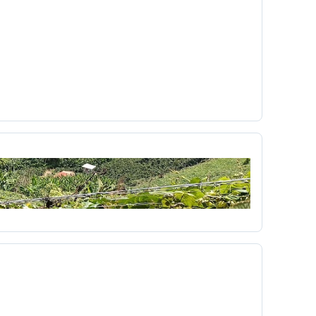
Colombia
Colombia Digital
comercial
a
Concialiación
conducta
conectores
c
copyleft
 UNO
Cortazar
cortometraje
Cossio
ultura
cuña
Currículo
Dago García
democracia
derecho
r
Día del niño
diagnóstico
mpo
Dibujos animados
didáctica
Diseño Pedagógico
disparo
Dominante
a
económico
Edgar Allan Poe
ón Virtual
educacionales
Eduvisión
embrionarios
Emergente
emisora
Erotismo
Escobita
Escopetera
escribir