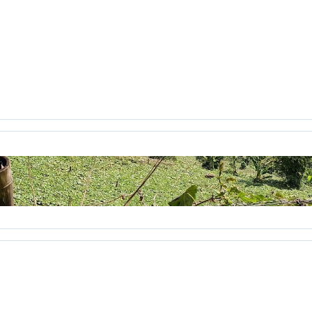
eractiva
clase2punto0
cognición
cognitivo
colaborativo
icación virtual
Comunicación y Letras
conceptos pedagogí
jo Académico
Constitución Política
Consuelo Pabón
coña
ientos
correo electrónico
Corrientes Pedagógicas C. Grupo
cronica
crónica
crónicas
CTS
cuarentena
cuerpo
C
uintero
Daniela jiménez Galeano
decreto 1290
Decroly
ile
Desplazados
destruiste mi suerte
día
Día de la muje
aléctica crítica
diálogo
Diana Katherine Ayala
diario de ca
Dignatarios Comunales
discurso
Diseñar Revista
Diseño 3
ño
Ecibot
economía cualidades humanas
economía human
l sol
Educación en Colombia
Educación prohibida
Educaci
l paseo
el tiempo se agota
el video
elecciones
Elegio
english 6
ensayo
entrenamiento
eportafolio
equilibrio