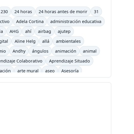
230
24 horas
24 horas antes de morir
31
ctivo
Adela Cortina
administración educativa
la
AHG
ahí
airbag
ajutep
gital
Aline Helg
allá
ambientales
mio
Andhy
ángulos
animación
animal
ndizaje Colaborativo
Aprendizaje Situado
cación
arte mural
aseo
Asesoría
arning
barrilete
Básquet
basurero
Bicicross
biográfico
bisexual
Blizzard
é
Cafetera
Caldas
Calendario académico
a
Carlos César Arbeláez
Carlos Moreno
Chavez
chivolito
chocolate
Cinetoro
ciudad
Ciudadanía