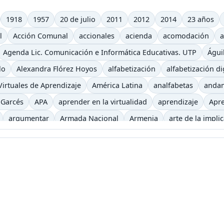
1918
1957
20 de julio
2011
2012
2014
23 años
l
Acción Comunal
accionales
acienda
acomodación
a
Agenda Lic. Comunicación e Informática Educativas. UTP
Águi
lo
Alexandra Flórez Hoyos
alfabetización
alfabetización di
irtuales de Aprendizaje
América Latina
analfabetas
anda
 Garcés
APA
aprender en la virtualidad
aprendizaje
Apre
argumentar
Armada Nacional
Armenia
arte de la impli
iencia
auditivo
autoevaluación
autos clásicos
b
b-le
ca
Begoña Gros
biblioteca virtual
bibliotecas
bicicletas
recha digital
Buenaventura
bulevar
Bum
caballo
caf
eles
canoa
capitalismo
cara y ceca
caracol
caricatur
Castells
casting
categorías
Cerveza
Charles Baudelaire
iclismo
ciencia
Ciencias Sociales
Cine
Cine etnográfico