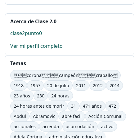
Acerca de Clase 2.0
clase2punto0
Ver mi perfil completo
Temas
corona campeón craballo
1918
1957
20 de julio
2011
2012
2014
23 años
230
24 horas
24 horas antes de morir
31
471 años
472
Abdul
Abramovic
abre fácil
Acción Comunal
accionales
acienda
acomodación
activo
Adela Cortina
administración educativa