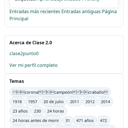
Entradas más recientes
Entradas antiguas
Página
Principal
Acerca de Clase 2.0
clase2punto0
Ver mi perfil completo
Temas
corona campeón craballo
1918
1957
20 de julio
2011
2012
2014
23 años
230
24 horas
24 horas antes de morir
31
471 años
472