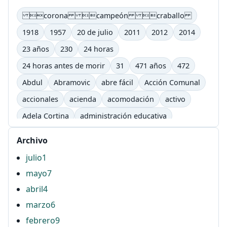
corona campeón craballo
1918
1957
20 de julio
2011
2012
2014
23 años
230
24 horas
24 horas antes de morir
31
471 años
472
Abdul
Abramovic
abre fácil
Acción Comunal
accionales
acienda
acomodación
activo
Adela Cortina
administración educativa
adultos
afectivo
Agenda Lic. Comunicación
Archivo
Agenda Lic. Comunicación e Informática Educativas.
julio
1
UTP
mayo
7
Águila
AHG
ahí
airbag
ajutep
abril
4
Alberto Salcedo ramos
Alejandra Barona Agudelo
marzo
6
Alexandra Flórez Hoyos
alfabetización
febrero
9
alfabetización digital
Aline Helg
allá