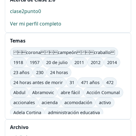
clase2punto0
Ver mi perfil completo
Temas
corona campeón craballo
1918
1957
20 de julio
2011
2012
2014
23 años
230
24 horas
24 horas antes de morir
31
471 años
472
Abdul
Abramovic
abre fácil
Acción Comunal
accionales
acienda
acomodación
activo
Adela Cortina
administración educativa
adultos
afectivo
Agenda Lic. Comunicación
Archivo
Agenda Lic. Comunicación e Informática Educativas.