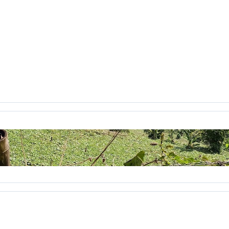
iclismo
ciencia
Ciencias Sociales
Cine
Cine etnográfico
eractiva
clase2punto0
cognición
cognitivo
colaborativo
icación virtual
Comunicación y Letras
conceptos pedagogí
jo Académico
Constitución Política
Consuelo Pabón
coña
ientos
correo electrónico
Corrientes Pedagógicas C. Grupo
cronica
crónica
crónicas
CTS
cuarentena
cuerpo
C
uintero
Daniela jiménez Galeano
decreto 1290
Decroly
ile
Desplazados
destruiste mi suerte
día
Día de la muje
aléctica crítica
diálogo
Diana Katherine Ayala
diario de ca
Dignatarios Comunales
discurso
Diseñar Revista
Diseño 3
ño
Ecibot
economía cualidades humanas
economía human
l sol
Educación en Colombia
Educación prohibida
Educaci
l paseo
el tiempo se agota
el video
elecciones
Elegio
english 6
ensayo
entrenamiento
eportafolio
equilibrio