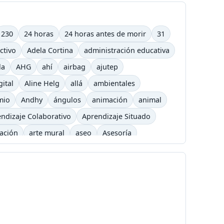
230
24 horas
24 horas antes de morir
31
ctivo
Adela Cortina
administración educativa
la
AHG
ahí
airbag
ajutep
gital
Aline Helg
allá
ambientales
mio
Andhy
ángulos
animación
animal
ndizaje Colaborativo
Aprendizaje Situado
cación
arte mural
aseo
Asesoría
arning
barrilete
Básquet
basurero
Bicicross
biográfico
bisexual
Blizzard
é
Cafetera
Caldas
Calendario académico
a
Carlos César Arbeláez
Carlos Moreno
Chavez
chivolito
chocolate