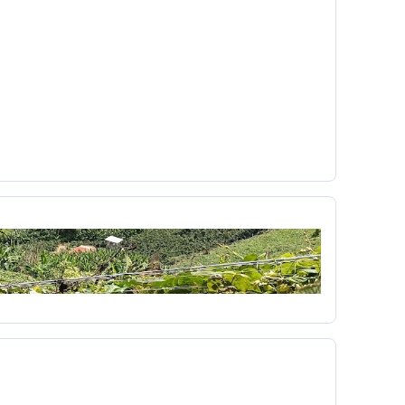
Cinetoro
ciudad
Ciudadanía
Colombia
Colombia Digital
comercial
a
Concialiación
conducta
conectores
c
copyleft
 UNO
Cortazar
cortometraje
Cossio
ultura
cuña
Currículo
Dago García
democracia
derecho
r
Día del niño
diagnóstico
mpo
Dibujos animados
didáctica
Diseño Pedagógico
disparo
Dominante
a
económico
Edgar Allan Poe
ón Virtual
educacionales
Eduvisión
embrionarios
Emergente
emisora
Erotismo
Escobita
Escopetera
escribir