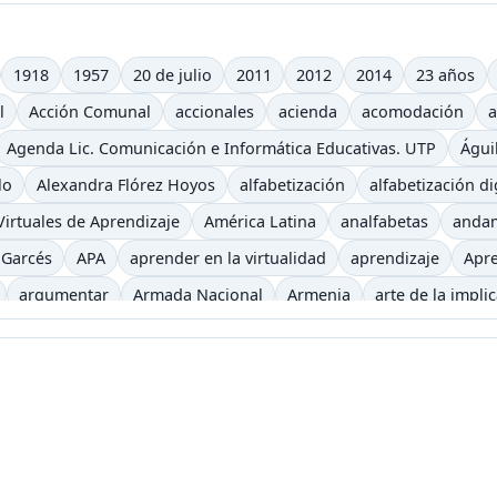
1918
1957
20 de julio
2011
2012
2014
23 años
l
Acción Comunal
accionales
acienda
acomodación
a
Agenda Lic. Comunicación e Informática Educativas. UTP
Águi
lo
Alexandra Flórez Hoyos
alfabetización
alfabetización di
irtuales de Aprendizaje
América Latina
analfabetas
anda
 Garcés
APA
aprender en la virtualidad
aprendizaje
Apre
argumentar
Armada Nacional
Armenia
arte de la impli
iencia
auditivo
autoevaluación
autos clásicos
b
b-le
ca
Begoña Gros
biblioteca virtual
bibliotecas
bicicletas
recha digital
Buenaventura
bulevar
Bum
caballo
caf
eles
canoa
capitalismo
cara y ceca
caracol
caricatur
Castells
casting
categorías
Cerveza
Charles Baudelaire