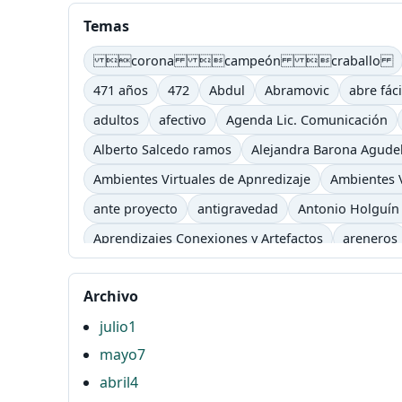
Temas
corona campeón craballo
471 años
472
Abdul
Abramovic
abre fáci
adultos
afectivo
Agenda Lic. Comunicación
Alberto Salcedo ramos
Alejandra Barona Agude
Ambientes Virtuales de Apnredizaje
Ambientes V
ante proyecto
antigravedad
Antonio Holguín
Aprendizajes Conexiones y Artefactos
areneros
asimilación
atención
atender
Atonta
aud
Archivo
Baudelaire
Baudrillard
Bauman
baya
be
julio
1
blog
bombón
bon
Bonafont
Borges
B
mayo
7
Campus
Campus TV
cancela semestre
Canc
abril
4
Carpe Diem
Cartago
carts
casa tomada