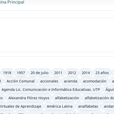
ina Principal
1918
1957
20 de julio
2011
2012
2014
23 años
l
Acción Comunal
accionales
acienda
acomodación
a
Agenda Lic. Comunicación e Informática Educativas. UTP
Águi
lo
Alexandra Flórez Hoyos
alfabetización
alfabetización di
irtuales de Aprendizaje
América Latina
analfabetas
anda