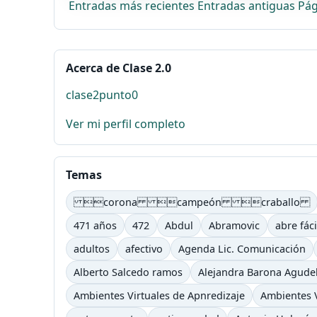
Entradas más recientes
Entradas antiguas
Pág
Acerca de Clase 2.0
clase2punto0
Ver mi perfil completo
Temas
corona campeón craballo
471 años
472
Abdul
Abramovic
abre fáci
adultos
afectivo
Agenda Lic. Comunicación
Alberto Salcedo ramos
Alejandra Barona Agude
Ambientes Virtuales de Apnredizaje
Ambientes V