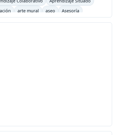
ndizaje Colaborativo
Aprendizaje Situado
cación
arte mural
aseo
Asesoría
arning
barrilete
Básquet
basurero
Bicicross
biográfico
bisexual
Blizzard
é
Cafetera
Caldas
Calendario académico
a
Carlos César Arbeláez
Carlos Moreno
Chavez
chivolito
chocolate
Cinetoro
ciudad
Ciudadanía
Colombia
Colombia Digital
comercial
a
Concialiación
conducta
conectores
c
copyleft
 UNO
Cortazar
cortometraje
Cossio
ultura
cuña
Currículo
Dago García
democracia
derecho