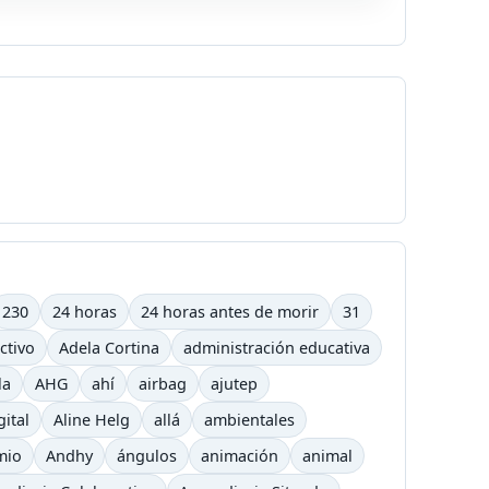
230
24 horas
24 horas antes de morir
31
ctivo
Adela Cortina
administración educativa
la
AHG
ahí
airbag
ajutep
gital
Aline Helg
allá
ambientales
mio
Andhy
ángulos
animación
animal