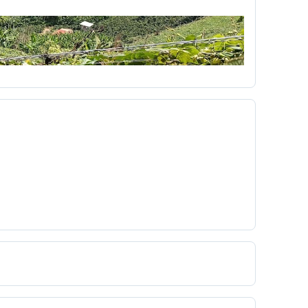
r
Día del niño
diagnóstico
mpo
Dibujos animados
didáctica
Diseño Pedagógico
disparo
Dominante
a
económico
Edgar Allan Poe
ón Virtual
educacionales
Eduvisión
embrionarios
Emergente
emisora
Erotismo
Escobita
Escopetera
escribir
a
ética de la red
ética hacker
 formativa
ex
experiencia
extensiones
feo
fiestas de cartago
filminuto
Fotografía Bloque Y UTP
fotografías
zá
gardner
Gen ciudadano
generalización
gestos
globalización
Go Animate
un texto argumentativo
Gustavo Adolfo Montes