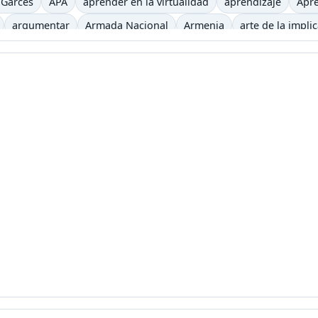
 Garcés
APA
aprender en la virtualidad
aprendizaje
Apre
argumentar
Armada Nacional
Armenia
arte de la impli
iencia
auditivo
autoevaluación
autos clásicos
b
b-le
ca
Begoña Gros
biblioteca virtual
bibliotecas
bicicletas
recha digital
Buenaventura
bulevar
Bum
caballo
caf
eles
canoa
capitalismo
cara y ceca
caracol
caricatur
Castells
casting
categorías
Cerveza
Charles Baudelaire
iclismo
ciencia
Ciencias Sociales
Cine
Cine etnográfico
eractiva
clase2punto0
cognición
cognitivo
colaborativo
icación virtual
Comunicación y Letras
conceptos pedagogí
jo Académico
Constitución Política
Consuelo Pabón
coña
ientos
correo electrónico
Corrientes Pedagógicas C. Grupo
cronica
crónica
crónicas
CTS
cuarentena
cuerpo
C
uintero
Daniela jiménez Galeano
decreto 1290
Decroly