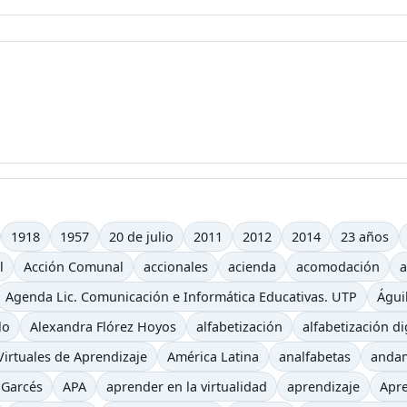
1918
1957
20 de julio
2011
2012
2014
23 años
l
Acción Comunal
accionales
acienda
acomodación
a
Agenda Lic. Comunicación e Informática Educativas. UTP
Águi
lo
Alexandra Flórez Hoyos
alfabetización
alfabetización di
irtuales de Aprendizaje
América Latina
analfabetas
anda
 Garcés
APA
aprender en la virtualidad
aprendizaje
Apre