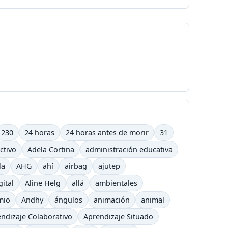
230
24 horas
24 horas antes de morir
31
ctivo
Adela Cortina
administración educativa
la
AHG
ahí
airbag
ajutep
gital
Aline Helg
allá
ambientales
mio
Andhy
ángulos
animación
animal
ndizaje Colaborativo
Aprendizaje Situado