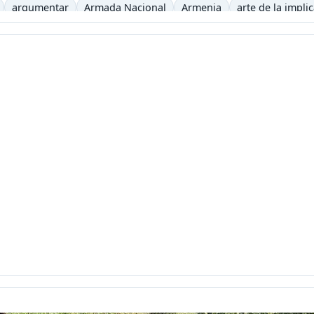
argumentar
Armada Nacional
Armenia
arte de la impli
iencia
auditivo
autoevaluación
autos clásicos
b
b-le
ca
Begoña Gros
biblioteca virtual
bibliotecas
bicicletas
recha digital
Buenaventura
bulevar
Bum
caballo
caf
eles
canoa
capitalismo
cara y ceca
caracol
caricatur
Castells
casting
categorías
Cerveza
Charles Baudelaire
iclismo
ciencia
Ciencias Sociales
Cine
Cine etnográfico
eractiva
clase2punto0
cognición
cognitivo
colaborativo
icación virtual
Comunicación y Letras
conceptos pedagogí
jo Académico
Constitución Política
Consuelo Pabón
coña
ientos
correo electrónico
Corrientes Pedagógicas C. Grupo
cronica
crónica
crónicas
CTS
cuarentena
cuerpo
C
uintero
Daniela jiménez Galeano
decreto 1290
Decroly
ile
Desplazados
destruiste mi suerte
día
Día de la muje