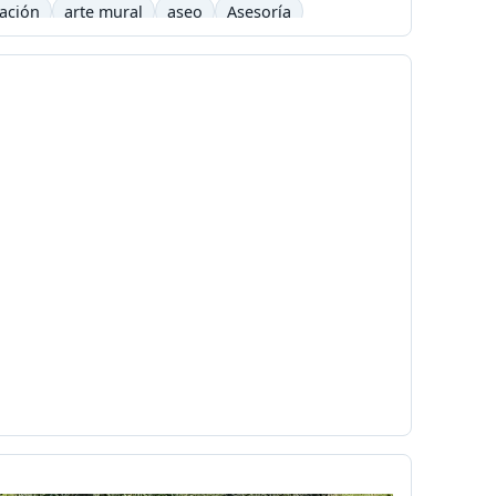
cación
arte mural
aseo
Asesoría
arning
barrilete
Básquet
basurero
Bicicross
biográfico
bisexual
Blizzard
é
Cafetera
Caldas
Calendario académico
a
Carlos César Arbeláez
Carlos Moreno
Chavez
chivolito
chocolate
Cinetoro
ciudad
Ciudadanía
Colombia
Colombia Digital
comercial
a
Concialiación
conducta
conectores
c
copyleft
 UNO
Cortazar
cortometraje
Cossio
ultura
cuña
Currículo
Dago García
democracia
derecho
r
Día del niño
diagnóstico