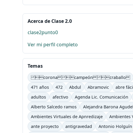
Acerca de Clase 2.0
clase2punto0
Ver mi perfil completo
Temas
corona campeón craballo
471 años
472
Abdul
Abramovic
abre fáci
adultos
afectivo
Agenda Lic. Comunicación
Alberto Salcedo ramos
Alejandra Barona Agude
Ambientes Virtuales de Apnredizaje
Ambientes V
ante proyecto
antigravedad
Antonio Holguín