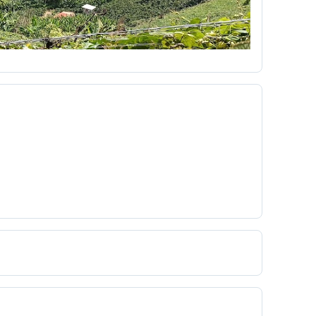
mpo
Dibujos animados
didáctica
Diseño Pedagógico
disparo
Dominante
a
económico
Edgar Allan Poe
ón Virtual
educacionales
Eduvisión
embrionarios
Emergente
emisora
Erotismo
Escobita
Escopetera
escribir
a
ética de la red
ética hacker
 formativa
ex
experiencia
extensiones
feo
fiestas de cartago
filminuto
Fotografía Bloque Y UTP
fotografías
zá
gardner
Gen ciudadano
generalización
gestos
globalización
Go Animate
un texto argumentativo
Gustavo Adolfo Montes