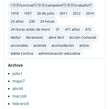
corona campeón craballo
1918
1957
20 de julio
2011
2012
2014
23 años
230
24 horas
24 horas antes de morir
31
471 años
472
Abdul
Abramovic
abre fácil
Acción Comunal
accionales
acienda
acomodación
activo
Adela Cortina
administración educativa
adultos
afectivo
Agenda Lic. Comunicación
Archivo
Agenda Lic. Comunicación e Informática Educativas.
julio
1
UTP
mayo
7
Águila
AHG
ahí
airbag
ajutep
abril
4
Alberto Salcedo ramos
Alejandra Barona Agudelo
marzo
6
Alexandra Flórez Hoyos
alfabetización
febrero
9
alfabetización digital
Aline Helg
allá