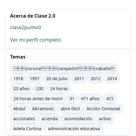
Acerca de Clase 2.0
clase2punto0
Ver mi perfil completo
Temas
corona campeón craballo
1918
1957
20 de julio
2011
2012
2014
23 años
230
24 horas
24 horas antes de morir
31
471 años
472
Abdul
Abramovic
abre fácil
Acción Comunal
accionales
acienda
acomodación
activo
Adela Cortina
administración educativa