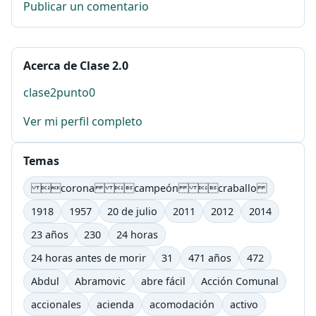
Publicar un comentario
Acerca de Clase 2.0
clase2punto0
Ver mi perfil completo
Temas
corona campeón craballo
1918
1957
20 de julio
2011
2012
2014
23 años
230
24 horas
24 horas antes de morir
31
471 años
472
Abdul
Abramovic
abre fácil
Acción Comunal
accionales
acienda
acomodación
activo