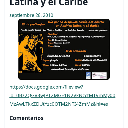
Latina y el Caribe
septiembre 28, 2010
https://docs.google.com/fileview?
id=0Bz2QGV3wJPT2MGE1N2VkNzctMTVmMy00
MzAwLTkxZDUtYzc0OTM2NTI4ZmMz&hl=es
Comentarios