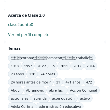
Acerca de Clase 2.0
clase2punto0
Ver mi perfil completo
Temas
corona campeón craballo
1918
1957
20 de julio
2011
2012
2014
23 años
230
24 horas
24 horas antes de morir
31
471 años
472
Abdul
Abramovic
abre fácil
Acción Comunal
accionales
acienda
acomodación
activo
Adela Cortina
administración educativa