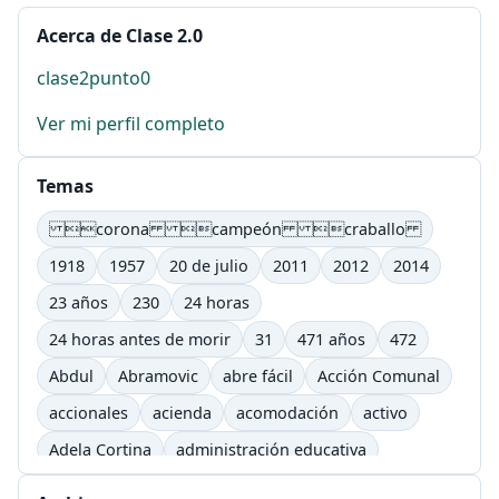
Acerca de Clase 2.0
clase2punto0
Ver mi perfil completo
Temas
corona campeón craballo
1918
1957
20 de julio
2011
2012
2014
23 años
230
24 horas
24 horas antes de morir
31
471 años
472
Abdul
Abramovic
abre fácil
Acción Comunal
accionales
acienda
acomodación
activo
Adela Cortina
administración educativa
adultos
afectivo
Agenda Lic. Comunicación