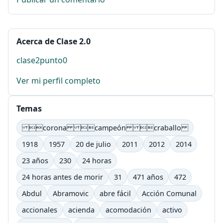
Acerca de Clase 2.0
clase2punto0
Ver mi perfil completo
Temas
corona campeón craballo
1918
1957
20 de julio
2011
2012
2014
23 años
230
24 horas
24 horas antes de morir
31
471 años
472
Abdul
Abramovic
abre fácil
Acción Comunal
accionales
acienda
acomodación
activo