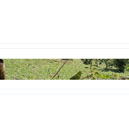
icación virtual
Comunicación y Letras
conceptos pedagogí
jo Académico
Constitución Política
Consuelo Pabón
coña
ientos
correo electrónico
Corrientes Pedagógicas C. Grupo
cronica
crónica
crónicas
CTS
cuarentena
cuerpo
C
uintero
Daniela jiménez Galeano
decreto 1290
Decroly
ile
Desplazados
destruiste mi suerte
día
Día de la muje
aléctica crítica
diálogo
Diana Katherine Ayala
diario de ca
Dignatarios Comunales
discurso
Diseñar Revista
Diseño 3
ño
Ecibot
economía cualidades humanas
economía human
l sol
Educación en Colombia
Educación prohibida
Educaci
l paseo
el tiempo se agota
el video
elecciones
Elegio
english 6
ensayo
entrenamiento
eportafolio
equilibrio
Estadística
Estado Colombiano
estética
estudiante
Étic