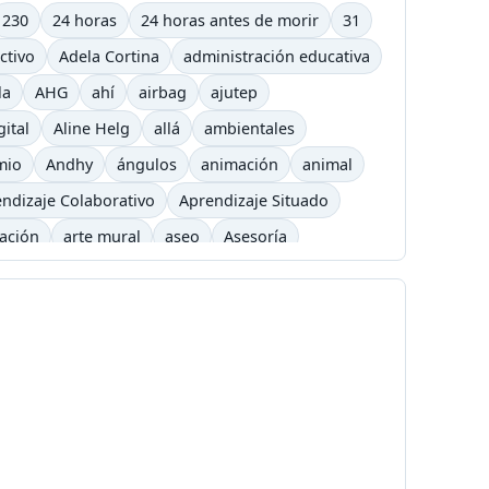
230
24 horas
24 horas antes de morir
31
ctivo
Adela Cortina
administración educativa
la
AHG
ahí
airbag
ajutep
gital
Aline Helg
allá
ambientales
mio
Andhy
ángulos
animación
animal
ndizaje Colaborativo
Aprendizaje Situado
cación
arte mural
aseo
Asesoría
arning
barrilete
Básquet
basurero
Bicicross
biográfico
bisexual
Blizzard
é
Cafetera
Caldas
Calendario académico
a
Carlos César Arbeláez
Carlos Moreno
Chavez
chivolito
chocolate
Cinetoro
ciudad
Ciudadanía
Colombia
Colombia Digital
comercial