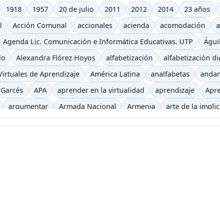
1918
1957
20 de julio
2011
2012
2014
23 años
l
Acción Comunal
accionales
acienda
acomodación
a
Agenda Lic. Comunicación e Informática Educativas. UTP
Águi
lo
Alexandra Flórez Hoyos
alfabetización
alfabetización di
irtuales de Aprendizaje
América Latina
analfabetas
anda
 Garcés
APA
aprender en la virtualidad
aprendizaje
Apre
argumentar
Armada Nacional
Armenia
arte de la impli
iencia
auditivo
autoevaluación
autos clásicos
b
b-le
ca
Begoña Gros
biblioteca virtual
bibliotecas
bicicletas
recha digital
Buenaventura
bulevar
Bum
caballo
caf
eles
canoa
capitalismo
cara y ceca
caracol
caricatur
Castells
casting
categorías
Cerveza
Charles Baudelaire
iclismo
ciencia
Ciencias Sociales
Cine
Cine etnográfico
eractiva
clase2punto0
cognición
cognitivo
colaborativo