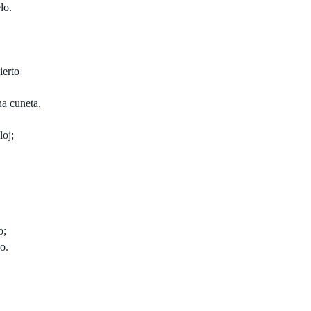
lo.
ierto
na cuneta,
loj;
o;
o.