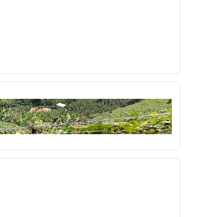
a
Concialiación
conducta
conectores
c
copyleft
 UNO
Cortazar
cortometraje
Cossio
ultura
cuña
Currículo
Dago García
democracia
derecho
r
Día del niño
diagnóstico
mpo
Dibujos animados
didáctica
Diseño Pedagógico
disparo
Dominante
a
económico
Edgar Allan Poe
ón Virtual
educacionales
Eduvisión
embrionarios
Emergente
emisora
Erotismo
Escobita
Escopetera
escribir
a
ética de la red
ética hacker