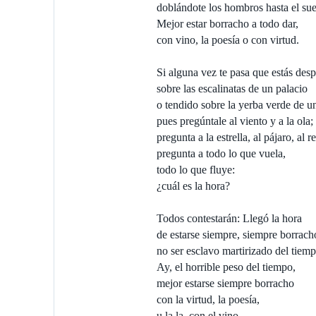
doblándote los hombros hasta el sue
Mejor estar borracho a todo dar,
con vino, la poesía o con virtud.
Si alguna vez te pasa que estás desp
sobre las escalinatas de un palacio
o tendido sobre la yerba verde de u
pues pregúntale al viento y a la ola;
pregunta a la estrella, al pájaro, al re
pregunta a todo lo que vuela,
todo lo que fluye:
¿cuál es la hora?
Todos contestarán: Llegó la hora
de estarse siempre, siempre borrach
no ser esclavo martirizado del tiemp
Ay, el horrible peso del tiempo,
mejor estarse siempre borracho
con la virtud, la poesía,
u la la, con el vino,