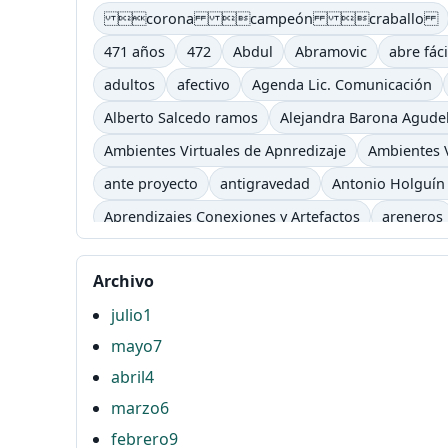
corona campeón craballo
471 años
472
Abdul
Abramovic
abre fáci
adultos
afectivo
Agenda Lic. Comunicación
Alberto Salcedo ramos
Alejandra Barona Agude
Ambientes Virtuales de Apnredizaje
Ambientes V
ante proyecto
antigravedad
Antonio Holguín
Aprendizajes Conexiones y Artefactos
areneros
asimilación
atención
atender
Atonta
aud
Archivo
Baudelaire
Baudrillard
Bauman
baya
be
julio
1
blog
bombón
bon
Bonafont
Borges
B
mayo
7
Campus
Campus TV
cancela semestre
Canc
abril
4
Carpe Diem
Cartago
carts
casa tomada
marzo
6
Chrome store
Cibercultura
Ciberespacio
c
febrero
9
ciudadanopunto0
Clark
clase 2.0
Clase Int