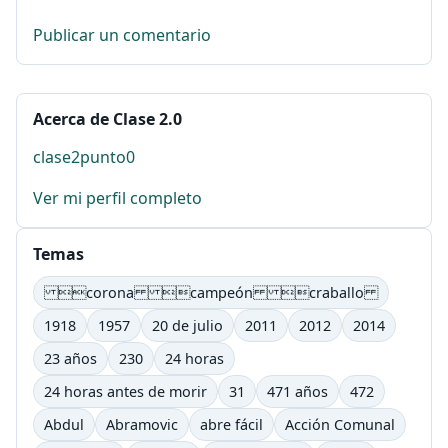
Publicar un comentario
Acerca de Clase 2.0
clase2punto0
Ver mi perfil completo
Temas
corona campeón craballo
1918
1957
20 de julio
2011
2012
2014
23 años
230
24 horas
24 horas antes de morir
31
471 años
472
Abdul
Abramovic
abre fácil
Acción Comunal