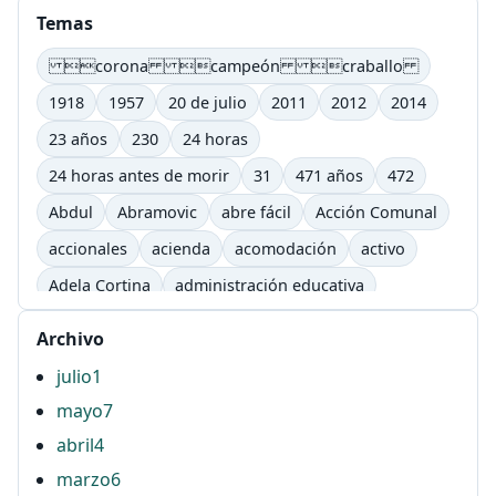
Temas
corona campeón craballo
1918
1957
20 de julio
2011
2012
2014
23 años
230
24 horas
24 horas antes de morir
31
471 años
472
Abdul
Abramovic
abre fácil
Acción Comunal
accionales
acienda
acomodación
activo
Adela Cortina
administración educativa
adultos
afectivo
Agenda Lic. Comunicación
Archivo
Agenda Lic. Comunicación e Informática Educativas.
julio
1
UTP
mayo
7
Águila
AHG
ahí
airbag
ajutep
abril
4
Alberto Salcedo ramos
Alejandra Barona Agudelo
marzo
6
Alexandra Flórez Hoyos
alfabetización