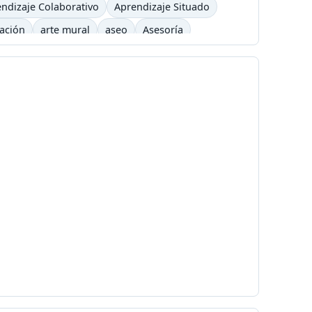
ndizaje Colaborativo
Aprendizaje Situado
cación
arte mural
aseo
Asesoría
arning
barrilete
Básquet
basurero
Bicicross
biográfico
bisexual
Blizzard
é
Cafetera
Caldas
Calendario académico
a
Carlos César Arbeláez
Carlos Moreno
Chavez
chivolito
chocolate
Cinetoro
ciudad
Ciudadanía
Colombia
Colombia Digital
comercial
a
Concialiación
conducta
conectores
c
copyleft
 UNO
Cortazar
cortometraje
Cossio
ultura
cuña
Currículo
Dago García
democracia
derecho