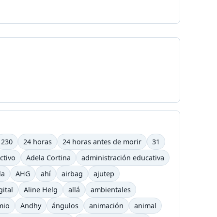
230
24 horas
24 horas antes de morir
31
ctivo
Adela Cortina
administración educativa
la
AHG
ahí
airbag
ajutep
gital
Aline Helg
allá
ambientales
mio
Andhy
ángulos
animación
animal