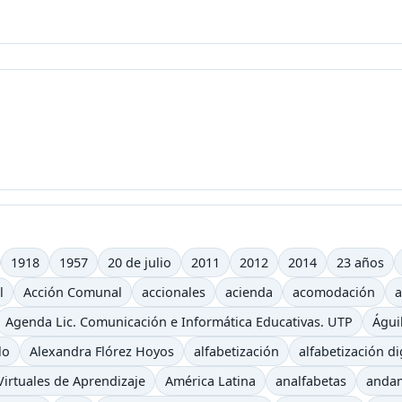
1918
1957
20 de julio
2011
2012
2014
23 años
l
Acción Comunal
accionales
acienda
acomodación
a
Agenda Lic. Comunicación e Informática Educativas. UTP
Águi
lo
Alexandra Flórez Hoyos
alfabetización
alfabetización di
irtuales de Aprendizaje
América Latina
analfabetas
anda