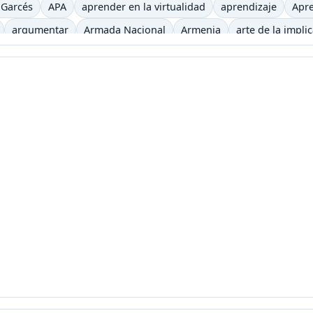
 Garcés
APA
aprender en la virtualidad
aprendizaje
Apre
argumentar
Armada Nacional
Armenia
arte de la impli
iencia
auditivo
autoevaluación
autos clásicos
b
b-le
ca
Begoña Gros
biblioteca virtual
bibliotecas
bicicletas
recha digital
Buenaventura
bulevar
Bum
caballo
caf
eles
canoa
capitalismo
cara y ceca
caracol
caricatur
Castells
casting
categorías
Cerveza
Charles Baudelaire
iclismo
ciencia
Ciencias Sociales
Cine
Cine etnográfico
eractiva
clase2punto0
cognición
cognitivo
colaborativo
icación virtual
Comunicación y Letras
conceptos pedagogí
jo Académico
Constitución Política
Consuelo Pabón
coña
ientos
correo electrónico
Corrientes Pedagógicas C. Grupo
cronica
crónica
crónicas
CTS
cuarentena
cuerpo
C
uintero
Daniela jiménez Galeano
decreto 1290
Decroly