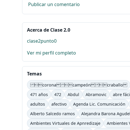
Publicar un comentario
Acerca de Clase 2.0
clase2punto0
Ver mi perfil completo
Temas
corona campeón craballo
471 años
472
Abdul
Abramovic
abre fáci
adultos
afectivo
Agenda Lic. Comunicación
Alberto Salcedo ramos
Alejandra Barona Agude
Ambientes Virtuales de Apnredizaje
Ambientes V