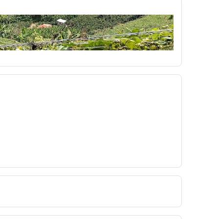
r
Día del niño
diagnóstico
mpo
Dibujos animados
didáctica
Diseño Pedagógico
disparo
Dominante
a
económico
Edgar Allan Poe
ón Virtual
educacionales
Eduvisión
embrionarios
Emergente
emisora
Erotismo
Escobita
Escopetera
escribir
a
ética de la red
ética hacker
 formativa
ex
experiencia
extensiones
feo
fiestas de cartago
filminuto
Fotografía Bloque Y UTP
fotografías
zá
gardner
Gen ciudadano
generalización
gestos
globalización
Go Animate