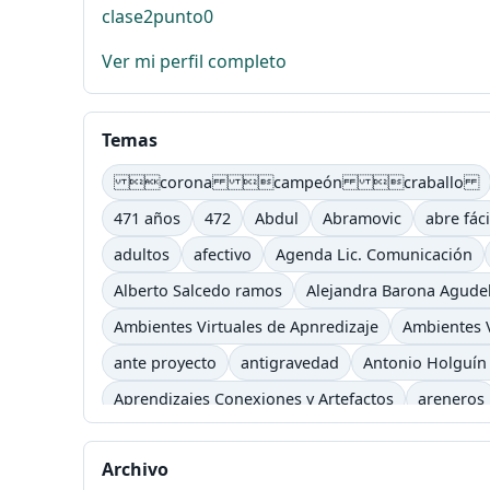
clase2punto0
Ver mi perfil completo
Temas
corona campeón craballo
471 años
472
Abdul
Abramovic
abre fáci
adultos
afectivo
Agenda Lic. Comunicación
Alberto Salcedo ramos
Alejandra Barona Agude
Ambientes Virtuales de Apnredizaje
Ambientes V
ante proyecto
antigravedad
Antonio Holguín
Aprendizajes Conexiones y Artefactos
areneros
asimilación
atención
atender
Atonta
aud
Archivo
Baudelaire
Baudrillard
Bauman
baya
be