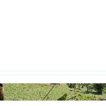
recha digital
Buenaventura
bulevar
Bum
caballo
caf
eles
canoa
capitalismo
cara y ceca
caracol
caricatur
Castells
casting
categorías
Cerveza
Charles Baudelaire
iclismo
ciencia
Ciencias Sociales
Cine
Cine etnográfico
eractiva
clase2punto0
cognición
cognitivo
colaborativo
icación virtual
Comunicación y Letras
conceptos pedagogí
jo Académico
Constitución Política
Consuelo Pabón
coña
ientos
correo electrónico
Corrientes Pedagógicas C. Grupo
cronica
crónica
crónicas
CTS
cuarentena
cuerpo
C
uintero
Daniela jiménez Galeano
decreto 1290
Decroly
ile
Desplazados
destruiste mi suerte
día
Día de la muje
aléctica crítica
diálogo
Diana Katherine Ayala
diario de ca
Dignatarios Comunales
discurso
Diseñar Revista
Diseño 3
ño
Ecibot
economía cualidades humanas
economía human