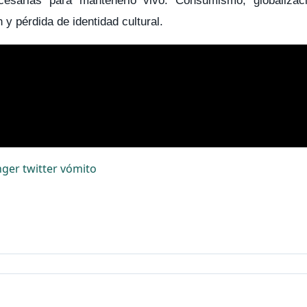
ecesarias para mantenerlo vivo: Consumismo, globalizaci
 y pérdida de identidad cultural.
nger
twitter
vómito