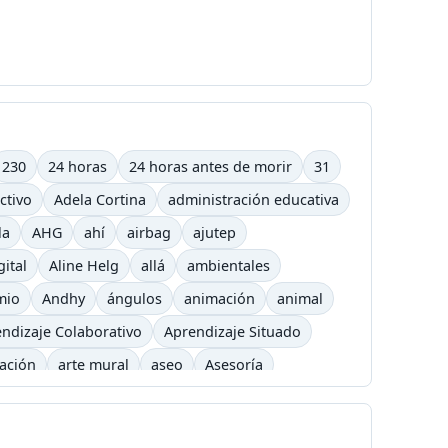
230
24 horas
24 horas antes de morir
31
ctivo
Adela Cortina
administración educativa
la
AHG
ahí
airbag
ajutep
gital
Aline Helg
allá
ambientales
mio
Andhy
ángulos
animación
animal
ndizaje Colaborativo
Aprendizaje Situado
cación
arte mural
aseo
Asesoría
arning
barrilete
Básquet
basurero
Bicicross
biográfico
bisexual
Blizzard