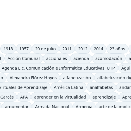
1918
1957
20 de julio
2011
2012
2014
23 años
l
Acción Comunal
accionales
acienda
acomodación
a
Agenda Lic. Comunicación e Informática Educativas. UTP
Águi
lo
Alexandra Flórez Hoyos
alfabetización
alfabetización di
irtuales de Aprendizaje
América Latina
analfabetas
anda
 Garcés
APA
aprender en la virtualidad
aprendizaje
Apre
argumentar
Armada Nacional
Armenia
arte de la impli
iencia
auditivo
autoevaluación
autos clásicos
b
b-le
ca
Begoña Gros
biblioteca virtual
bibliotecas
bicicletas