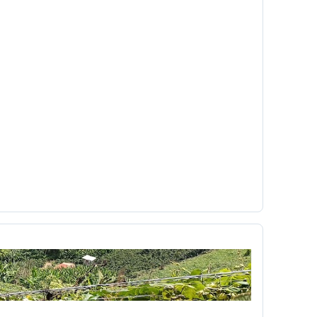
é
Cafetera
Caldas
Calendario académico
a
Carlos César Arbeláez
Carlos Moreno
Chavez
chivolito
chocolate
Cinetoro
ciudad
Ciudadanía
Colombia
Colombia Digital
comercial
a
Concialiación
conducta
conectores
c
copyleft
 UNO
Cortazar
cortometraje
Cossio
ultura
cuña
Currículo
Dago García
democracia
derecho
r
Día del niño
diagnóstico
mpo
Dibujos animados
didáctica
Diseño Pedagógico
disparo
Dominante
a
económico
Edgar Allan Poe