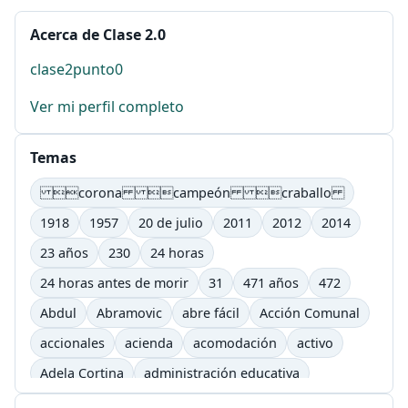
Acerca de Clase 2.0
clase2punto0
Ver mi perfil completo
Temas
corona campeón craballo
1918
1957
20 de julio
2011
2012
2014
23 años
230
24 horas
24 horas antes de morir
31
471 años
472
Abdul
Abramovic
abre fácil
Acción Comunal
accionales
acienda
acomodación
activo
Adela Cortina
administración educativa
adultos
afectivo
Agenda Lic. Comunicación