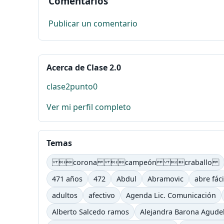
Comentarios
Publicar un comentario
Acerca de Clase 2.0
clase2punto0
Ver mi perfil completo
Temas
corona campeón craballo
471 años
472
Abdul
Abramovic
abre fáci
adultos
afectivo
Agenda Lic. Comunicación
Alberto Salcedo ramos
Alejandra Barona Agude