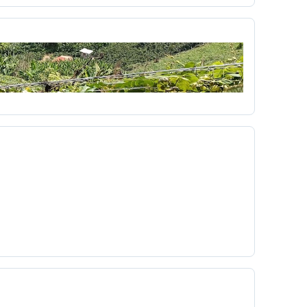
democracia
derecho
r
Día del niño
diagnóstico
mpo
Dibujos animados
didáctica
Diseño Pedagógico
disparo
Dominante
a
económico
Edgar Allan Poe
ón Virtual
educacionales
Eduvisión
embrionarios
Emergente
emisora
Erotismo
Escobita
Escopetera
escribir
a
ética de la red
ética hacker
 formativa
ex
experiencia
extensiones
feo
fiestas de cartago
filminuto
Fotografía Bloque Y UTP
fotografías
zá
gardner
Gen ciudadano
generalización