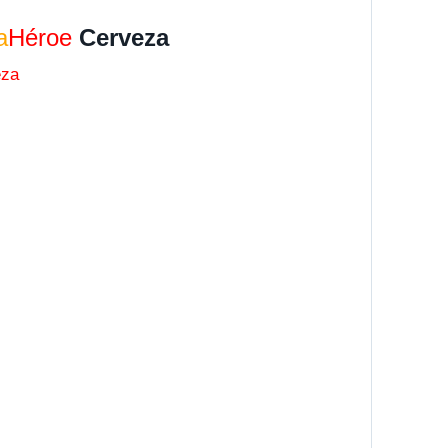
a
Héroe
Cerveza
eza