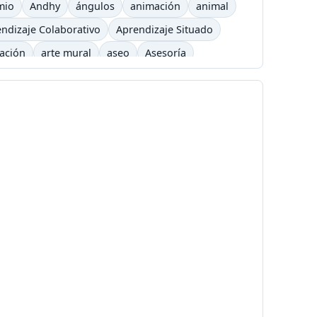
mio
Andhy
ángulos
animación
animal
ndizaje Colaborativo
Aprendizaje Situado
cación
arte mural
aseo
Asesoría
arning
barrilete
Básquet
basurero
Bicicross
biográfico
bisexual
Blizzard
é
Cafetera
Caldas
Calendario académico
a
Carlos César Arbeláez
Carlos Moreno
Chavez
chivolito
chocolate
Cinetoro
ciudad
Ciudadanía
Colombia
Colombia Digital
comercial
a
Concialiación
conducta
conectores
c
copyleft
 UNO
Cortazar
cortometraje
Cossio
ultura
cuña
Currículo
Dago García