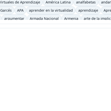
irtuales de Aprendizaje
América Latina
analfabetas
anda
 Garcés
APA
aprender en la virtualidad
aprendizaje
Apre
argumentar
Armada Nacional
Armenia
arte de la impli
iencia
auditivo
autoevaluación
autos clásicos
b
b-le
ca
Begoña Gros
biblioteca virtual
bibliotecas
bicicletas
recha digital
Buenaventura
bulevar
Bum
caballo
caf
eles
canoa
capitalismo
cara y ceca
caracol
caricatur
Castells
casting
categorías
Cerveza
Charles Baudelaire
iclismo
ciencia
Ciencias Sociales
Cine
Cine etnográfico
eractiva
clase2punto0
cognición
cognitivo
colaborativo
icación virtual
Comunicación y Letras
conceptos pedagogí
jo Académico
Constitución Política
Consuelo Pabón
coña
ientos
correo electrónico
Corrientes Pedagógicas C. Grupo
cronica
crónica
crónicas
CTS
cuarentena
cuerpo
C