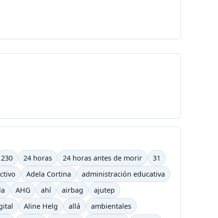
230
24 horas
24 horas antes de morir
31
ctivo
Adela Cortina
administración educativa
la
AHG
ahí
airbag
ajutep
gital
Aline Helg
allá
ambientales