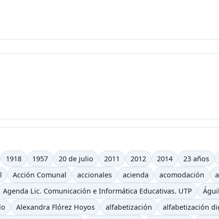
1918
1957
20 de julio
2011
2012
2014
23 años
l
Acción Comunal
accionales
acienda
acomodación
a
Agenda Lic. Comunicación e Informática Educativas. UTP
Águi
lo
Alexandra Flórez Hoyos
alfabetización
alfabetización di