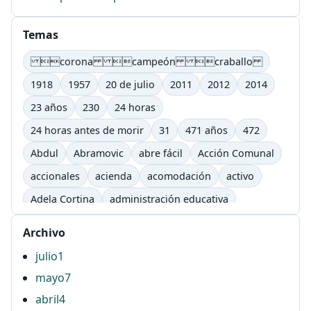
Temas
corona campeón craballo
1918
1957
20 de julio
2011
2012
2014
23 años
230
24 horas
24 horas antes de morir
31
471 años
472
Abdul
Abramovic
abre fácil
Acción Comunal
accionales
acienda
acomodación
activo
Adela Cortina
administración educativa
adultos
afectivo
Agenda Lic. Comunicación
Archivo
Agenda Lic. Comunicación e Informática Educativas.
julio
1
UTP
mayo
7
Águila
AHG
ahí
airbag
ajutep
abril
4
Alberto Salcedo ramos
Alejandra Barona Agudelo