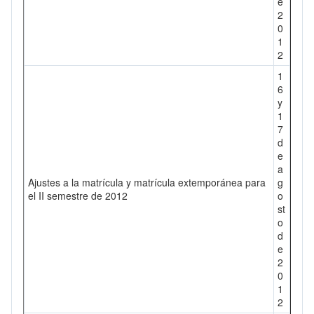
e
2
0
1
2
1
6
y
1
7
d
e
a
Ajustes a la matrícula y matrícula extemporánea para
g
el II semestre de 2012
o
st
o
d
e
2
0
1
2