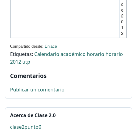
d
e
2
0
1
2
Compartido desde: 
Enlace
Etiquetas:
Calendario académico
horario
horario
2012
utp
Comentarios
Publicar un comentario
Acerca de Clase 2.0
clase2punto0