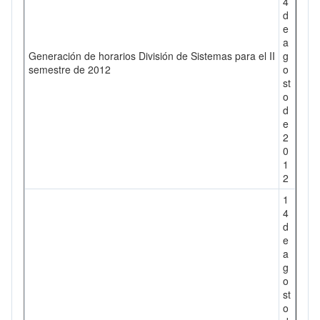
4
d
e
a
Generación de horarios División de Sistemas para el II
g
semestre de 2012
o
st
o
d
e
2
0
1
2
1
4
d
e
a
g
o
st
o