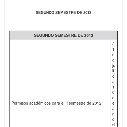
SEGUNDO SEMESTRE DE 2012
SEGUNDO SEMESTRE DE 2012
3
1
d
e
ju
li
o
al
1
0
d
Permisos académicos para el II semestre de 2012
e
a
g
o
st