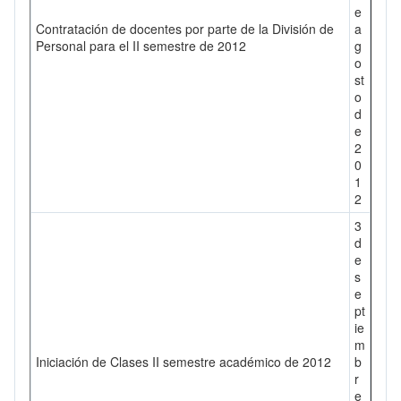
e
Contratación de docentes por parte de la División de
a
Personal para el II semestre de 2012
g
o
st
o
d
e
2
0
1
2
3
d
e
s
e
pt
ie
m
Iniciación de Clases II semestre académico de 2012
b
r
e