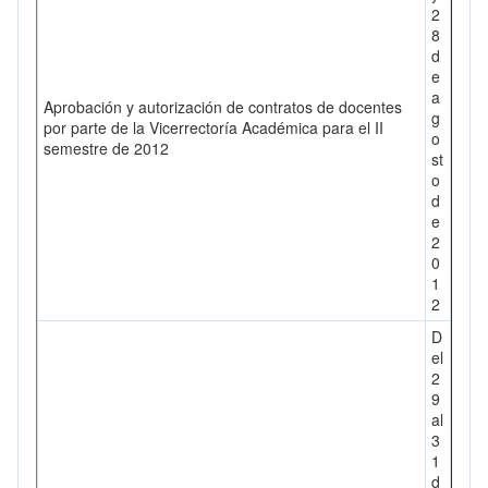
2
8
d
e
a
Aprobación y autorización de contratos de docentes
g
por parte de la Vicerrectoría Académica para el II
o
semestre de 2012
st
o
d
e
2
0
1
2
D
el
2
9
al
3
1
d