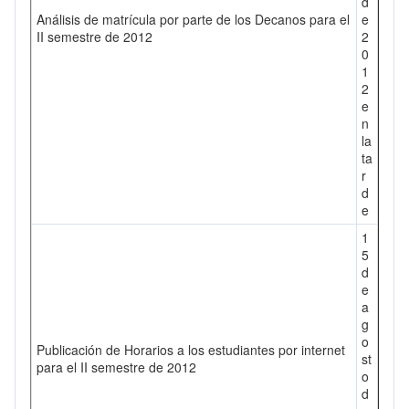
d
Análisis de matrícula por parte de los Decanos para el
e
II semestre de 2012
2
0
1
2
e
n
la
ta
r
d
e
1
5
d
e
a
g
o
Publicación de Horarios a los estudiantes por internet
st
para el II semestre de 2012
o
d