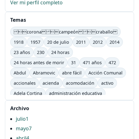
Ver mi perfil completo
Temas
corona campeón craballo
1918
1957
20 de julio
2011
2012
2014
23 años
230
24 horas
24 horas antes de morir
31
471 años
472
Abdul
Abramovic
abre fácil
Acción Comunal
accionales
acienda
acomodación
activo
Adela Cortina
administración educativa
adultos
afectivo
Agenda Lic. Comunicación
Archivo
Agenda Lic. Comunicación e Informática Educativas.
julio
1
UTP
mayo
7
Águila
AHG
ahí
airbag
ajutep
abril
4