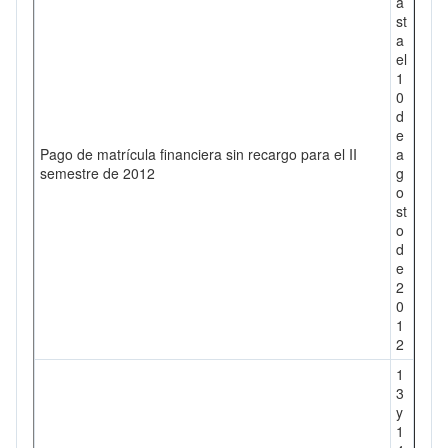
a
st
a
el
1
0
d
e
Pago de matrícula financiera sin recargo para el II
a
semestre de 2012
g
o
st
o
d
e
2
0
1
2
1
3
y
1