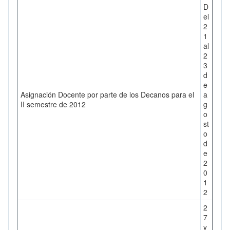
D
el
2
1
al
2
3
d
e
Asignación Docente por parte de los Decanos para el
a
II semestre de 2012
g
o
st
o
d
e
2
0
1
2
2
7
y