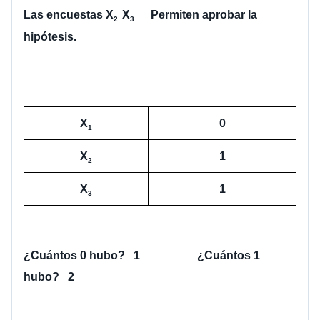
Las encuestas 
X
X
     Permiten aprobar la 
2  
3 
hipótesis. 
X
0
1
X
1
2
X
1
3
¿Cuántos 0 hubo?   1                    ¿Cuántos 1 
hubo?   2