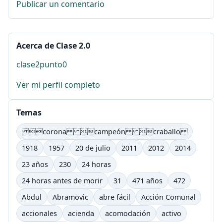
Publicar un comentario
Acerca de Clase 2.0
clase2punto0
Ver mi perfil completo
Temas
corona campeón craballo
1918
1957
20 de julio
2011
2012
2014
23 años
230
24 horas
24 horas antes de morir
31
471 años
472
Abdul
Abramovic
abre fácil
Acción Comunal
accionales
acienda
acomodación
activo