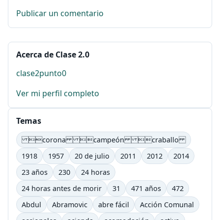
Publicar un comentario
Acerca de Clase 2.0
clase2punto0
Ver mi perfil completo
Temas
corona campeón craballo
1918
1957
20 de julio
2011
2012
2014
23 años
230
24 horas
24 horas antes de morir
31
471 años
472
Abdul
Abramovic
abre fácil
Acción Comunal