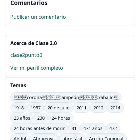
Comentarios
Publicar un comentario
Acerca de Clase 2.0
clase2punto0
Ver mi perfil completo
Temas
corona campeón craballo
1918
1957
20 de julio
2011
2012
2014
23 años
230
24 horas
24 horas antes de morir
31
471 años
472
Abdul
Abramovic
abre fácil
Acción Comunal