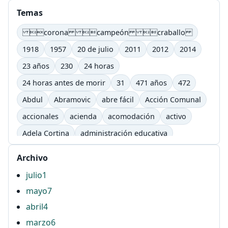
Temas
corona campeón craballo
1918
1957
20 de julio
2011
2012
2014
23 años
230
24 horas
24 horas antes de morir
31
471 años
472
Abdul
Abramovic
abre fácil
Acción Comunal
accionales
acienda
acomodación
activo
Adela Cortina
administración educativa
adultos
afectivo
Agenda Lic. Comunicación
Archivo
Agenda Lic. Comunicación e Informática Educativas.
julio
1
UTP
mayo
7
Águila
AHG
ahí
airbag
ajutep
abril
4
Alberto Salcedo ramos
Alejandra Barona Agudelo
marzo
6
Alexandra Flórez Hoyos
alfabetización