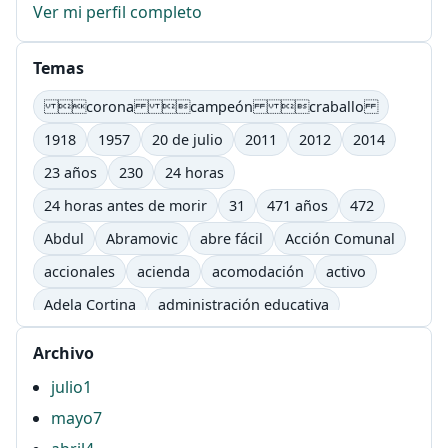
Ver mi perfil completo
Temas
corona campeón craballo
1918
1957
20 de julio
2011
2012
2014
23 años
230
24 horas
24 horas antes de morir
31
471 años
472
Abdul
Abramovic
abre fácil
Acción Comunal
accionales
acienda
acomodación
activo
Adela Cortina
administración educativa
adultos
afectivo
Agenda Lic. Comunicación
Archivo
Agenda Lic. Comunicación e Informática Educativas.
julio
1
UTP
mayo
7
Águila
AHG
ahí
airbag
ajutep