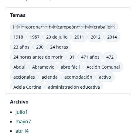
Temas
corona campeón craballo
1918
1957
20 de julio
2011
2012
2014
23 años
230
24 horas
24 horas antes de morir
31
471 años
472
Abdul
Abramovic
abre fácil
Acción Comunal
accionales
acienda
acomodación
activo
Adela Cortina
administración educativa
adultos
afectivo
Agenda Lic. Comunicación
Archivo
Agenda Lic. Comunicación e Informática Educativas.
julio
1
UTP
mayo
7
Águila
AHG
ahí
airbag
ajutep
abril
4
Alberto Salcedo ramos
Alejandra Barona Agudelo