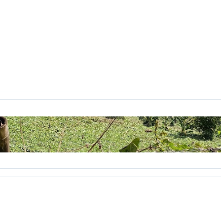
eractiva
clase2punto0
cognición
cognitivo
colaborativo
icación virtual
Comunicación y Letras
conceptos pedagogí
jo Académico
Constitución Política
Consuelo Pabón
coña
ientos
correo electrónico
Corrientes Pedagógicas C. Grupo
cronica
crónica
crónicas
CTS
cuarentena
cuerpo
C
uintero
Daniela jiménez Galeano
decreto 1290
Decroly
ile
Desplazados
destruiste mi suerte
día
Día de la muje
aléctica crítica
diálogo
Diana Katherine Ayala
diario de ca
Dignatarios Comunales
discurso
Diseñar Revista
Diseño 3
ño
Ecibot
economía cualidades humanas
economía human
l sol
Educación en Colombia
Educación prohibida
Educaci
l paseo
el tiempo se agota
el video
elecciones
Elegio
english 6
ensayo
entrenamiento
eportafolio
equilibrio