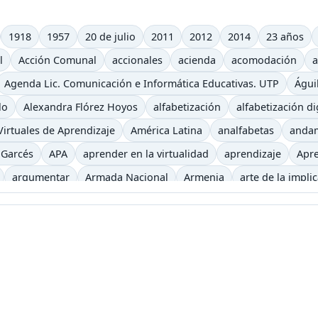
1918
1957
20 de julio
2011
2012
2014
23 años
l
Acción Comunal
accionales
acienda
acomodación
a
Agenda Lic. Comunicación e Informática Educativas. UTP
Águi
lo
Alexandra Flórez Hoyos
alfabetización
alfabetización di
irtuales de Aprendizaje
América Latina
analfabetas
anda
 Garcés
APA
aprender en la virtualidad
aprendizaje
Apre
argumentar
Armada Nacional
Armenia
arte de la impli
iencia
auditivo
autoevaluación
autos clásicos
b
b-le
ca
Begoña Gros
biblioteca virtual
bibliotecas
bicicletas
recha digital
Buenaventura
bulevar
Bum
caballo
caf
eles
canoa
capitalismo
cara y ceca
caracol
caricatur
Castells
casting
categorías
Cerveza
Charles Baudelaire
iclismo
ciencia
Ciencias Sociales
Cine
Cine etnográfico