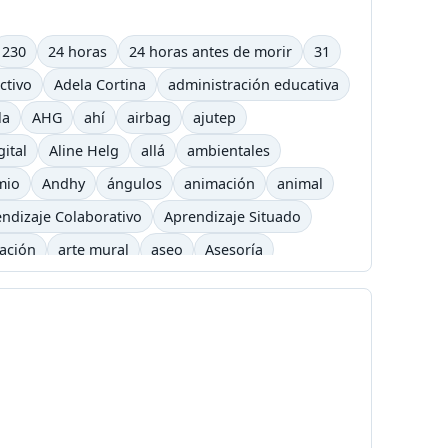
230
24 horas
24 horas antes de morir
31
ctivo
Adela Cortina
administración educativa
la
AHG
ahí
airbag
ajutep
gital
Aline Helg
allá
ambientales
mio
Andhy
ángulos
animación
animal
ndizaje Colaborativo
Aprendizaje Situado
cación
arte mural
aseo
Asesoría
arning
barrilete
Básquet
basurero
Bicicross
biográfico
bisexual
Blizzard
é
Cafetera
Caldas
Calendario académico
a
Carlos César Arbeláez
Carlos Moreno
Chavez
chivolito
chocolate
Cinetoro
ciudad
Ciudadanía