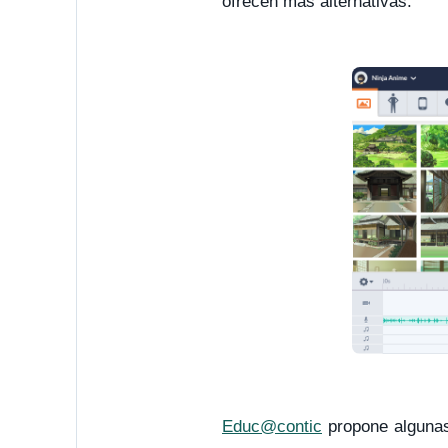
ofrecen más alternativas.
Educ@contic
propone algunas