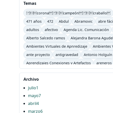
Temas
corona campeón craballo
471 años
472
Abdul
Abramovic
abre fáci
adultos
afectivo
Agenda Lic. Comunicación
Alberto Salcedo ramos
Alejandra Barona Agude
Ambientes Virtuales de Apnredizaje
Ambientes V
ante proyecto
antigravedad
Antonio Holguín
Aprendizajes Conexiones y Artefactos
areneros
asimilación
atención
atender
Atonta
aud
Archivo
Baudelaire
Baudrillard
Bauman
baya
be
julio
1
blog
bombón
bon
Bonafont
Borges
B
mayo
7
Campus
Campus TV
cancela semestre
Canc
abril
4
Carpe Diem
Cartago
carts
casa tomada
marzo
6
Chrome store
Cibercultura
Ciberespacio
c