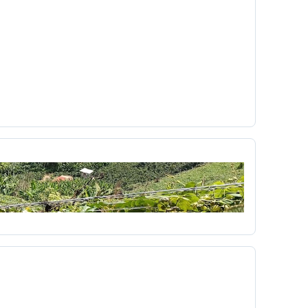
Colombia
Colombia Digital
comercial
a
Concialiación
conducta
conectores
c
copyleft
 UNO
Cortazar
cortometraje
Cossio
ultura
cuña
Currículo
Dago García
democracia
derecho
r
Día del niño
diagnóstico
mpo
Dibujos animados
didáctica
Diseño Pedagógico
disparo
Dominante
a
económico
Edgar Allan Poe
ón Virtual
educacionales
Eduvisión
embrionarios
Emergente
emisora
Erotismo
Escobita
Escopetera
escribir