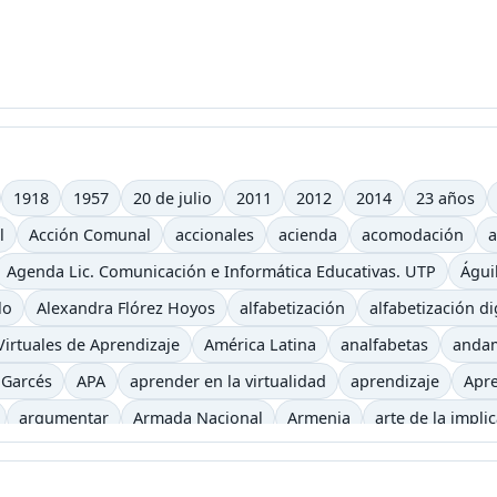
1918
1957
20 de julio
2011
2012
2014
23 años
l
Acción Comunal
accionales
acienda
acomodación
a
Agenda Lic. Comunicación e Informática Educativas. UTP
Águi
lo
Alexandra Flórez Hoyos
alfabetización
alfabetización di
irtuales de Aprendizaje
América Latina
analfabetas
anda
 Garcés
APA
aprender en la virtualidad
aprendizaje
Apre
argumentar
Armada Nacional
Armenia
arte de la impli
iencia
auditivo
autoevaluación
autos clásicos
b
b-le
ca
Begoña Gros
biblioteca virtual
bibliotecas
bicicletas