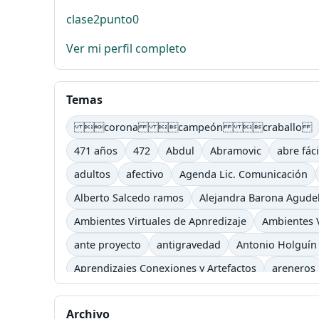
clase2punto0
Ver mi perfil completo
Temas
corona campeón craballo
471 años
472
Abdul
Abramovic
abre fáci
adultos
afectivo
Agenda Lic. Comunicación
Alberto Salcedo ramos
Alejandra Barona Agude
Ambientes Virtuales de Apnredizaje
Ambientes V
ante proyecto
antigravedad
Antonio Holguín
Aprendizajes Conexiones y Artefactos
areneros
asimilación
atención
atender
Atonta
aud
Archivo
Baudelaire
Baudrillard
Bauman
baya
be