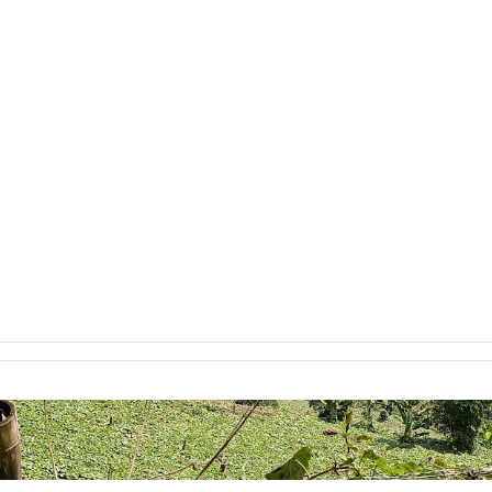
recha digital
Buenaventura
bulevar
Bum
caballo
caf
eles
canoa
capitalismo
cara y ceca
caracol
caricatur
Castells
casting
categorías
Cerveza
Charles Baudelaire
iclismo
ciencia
Ciencias Sociales
Cine
Cine etnográfico
eractiva
clase2punto0
cognición
cognitivo
colaborativo
icación virtual
Comunicación y Letras
conceptos pedagogí
jo Académico
Constitución Política
Consuelo Pabón
coña
ientos
correo electrónico
Corrientes Pedagógicas C. Grupo
cronica
crónica
crónicas
CTS
cuarentena
cuerpo
C
uintero
Daniela jiménez Galeano
decreto 1290
Decroly
ile
Desplazados
destruiste mi suerte
día
Día de la muje
aléctica crítica
diálogo
Diana Katherine Ayala
diario de ca
Dignatarios Comunales
discurso
Diseñar Revista
Diseño 3