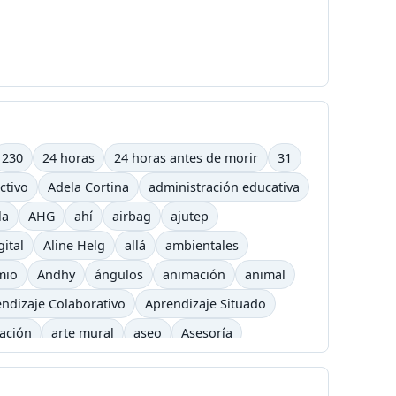
230
24 horas
24 horas antes de morir
31
ctivo
Adela Cortina
administración educativa
la
AHG
ahí
airbag
ajutep
gital
Aline Helg
allá
ambientales
mio
Andhy
ángulos
animación
animal
ndizaje Colaborativo
Aprendizaje Situado
cación
arte mural
aseo
Asesoría
arning
barrilete
Básquet
basurero
Bicicross
biográfico
bisexual
Blizzard