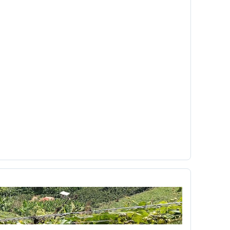
é
Cafetera
Caldas
Calendario académico
a
Carlos César Arbeláez
Carlos Moreno
Chavez
chivolito
chocolate
Cinetoro
ciudad
Ciudadanía
Colombia
Colombia Digital
comercial
a
Concialiación
conducta
conectores
c
copyleft
 UNO
Cortazar
cortometraje
Cossio
ultura
cuña
Currículo
Dago García
democracia
derecho
r
Día del niño
diagnóstico
mpo
Dibujos animados
didáctica
Diseño Pedagógico
disparo
Dominante