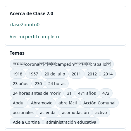
Acerca de Clase 2.0
clase2punto0
Ver mi perfil completo
Temas
corona campeón craballo
1918
1957
20 de julio
2011
2012
2014
23 años
230
24 horas
24 horas antes de morir
31
471 años
472
Abdul
Abramovic
abre fácil
Acción Comunal
accionales
acienda
acomodación
activo
Adela Cortina
administración educativa