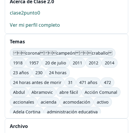
Acerca de Clase 2.0
clase2punto0
Ver mi perfil completo
Temas
corona campeón craballo
1918
1957
20 de julio
2011
2012
2014
23 años
230
24 horas
24 horas antes de morir
31
471 años
472
Abdul
Abramovic
abre fácil
Acción Comunal
accionales
acienda
acomodación
activo
Adela Cortina
administración educativa
adultos
afectivo
Agenda Lic. Comunicación
Archivo
Agenda Lic. Comunicación e Informática Educativas.