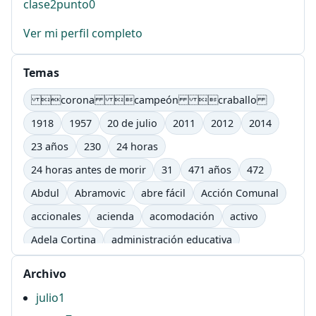
clase2punto0
Ver mi perfil completo
Temas
corona campeón craballo
1918
1957
20 de julio
2011
2012
2014
23 años
230
24 horas
24 horas antes de morir
31
471 años
472
Abdul
Abramovic
abre fácil
Acción Comunal
accionales
acienda
acomodación
activo
Adela Cortina
administración educativa
adultos
afectivo
Agenda Lic. Comunicación
Archivo
Agenda Lic. Comunicación e Informática Educativas.
julio
1
UTP