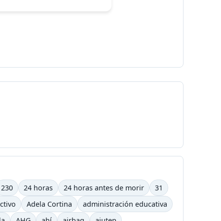
230
24 horas
24 horas antes de morir
31
ctivo
Adela Cortina
administración educativa
la
AHG
ahí
airbag
ajutep