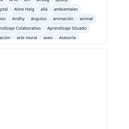
gital
Aline Helg
allá
ambientales
mio
Andhy
ángulos
animación
animal
ndizaje Colaborativo
Aprendizaje Situado
cación
arte mural
aseo
Asesoría
arning
barrilete
Básquet
basurero
Bicicross
biográfico
bisexual
Blizzard
é
Cafetera
Caldas
Calendario académico
a
Carlos César Arbeláez
Carlos Moreno
Chavez
chivolito
chocolate
Cinetoro
ciudad
Ciudadanía
Colombia
Colombia Digital
comercial
a
Concialiación
conducta
conectores
c
copyleft