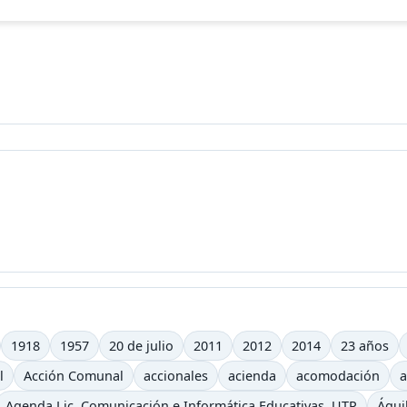
1918
1957
20 de julio
2011
2012
2014
23 años
l
Acción Comunal
accionales
acienda
acomodación
a
Agenda Lic. Comunicación e Informática Educativas. UTP
Águi