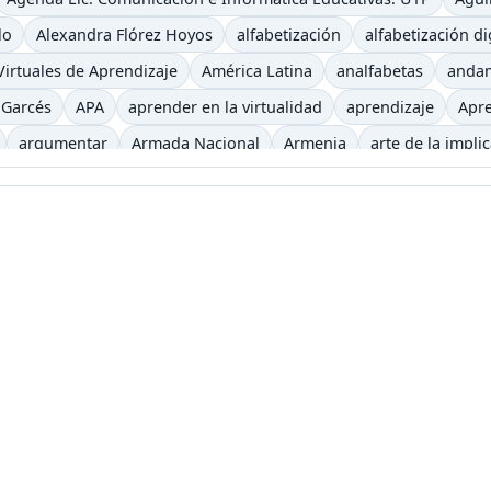
lo
Alexandra Flórez Hoyos
alfabetización
alfabetización di
irtuales de Aprendizaje
América Latina
analfabetas
anda
 Garcés
APA
aprender en la virtualidad
aprendizaje
Apre
argumentar
Armada Nacional
Armenia
arte de la impli
iencia
auditivo
autoevaluación
autos clásicos
b
b-le
ca
Begoña Gros
biblioteca virtual
bibliotecas
bicicletas
recha digital
Buenaventura
bulevar
Bum
caballo
caf
eles
canoa
capitalismo
cara y ceca
caracol
caricatur
Castells
casting
categorías
Cerveza
Charles Baudelaire
iclismo
ciencia
Ciencias Sociales
Cine
Cine etnográfico
eractiva
clase2punto0
cognición
cognitivo
colaborativo
icación virtual
Comunicación y Letras
conceptos pedagogí
jo Académico
Constitución Política
Consuelo Pabón
coña