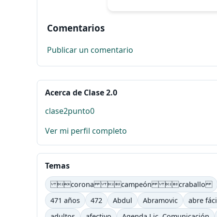
Comentarios
Publicar un comentario
Acerca de Clase 2.0
clase2punto0
Ver mi perfil completo
Temas
corona campeón craballo
471 años
472
Abdul
Abramovic
abre fáci
adultos
afectivo
Agenda Lic. Comunicación