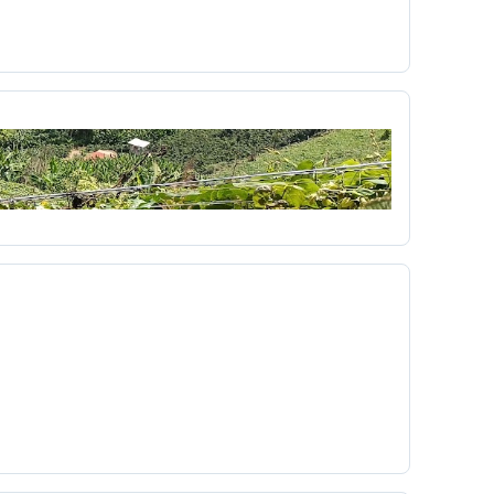
 UNO
Cortazar
cortometraje
Cossio
ultura
cuña
Currículo
Dago García
democracia
derecho
r
Día del niño
diagnóstico
mpo
Dibujos animados
didáctica
Diseño Pedagógico
disparo
Dominante
a
económico
Edgar Allan Poe
ón Virtual
educacionales
Eduvisión
embrionarios
Emergente
emisora
Erotismo
Escobita
Escopetera
escribir
a
ética de la red
ética hacker
 formativa
ex
experiencia
extensiones
feo
fiestas de cartago
filminuto
Fotografía Bloque Y UTP
fotografías