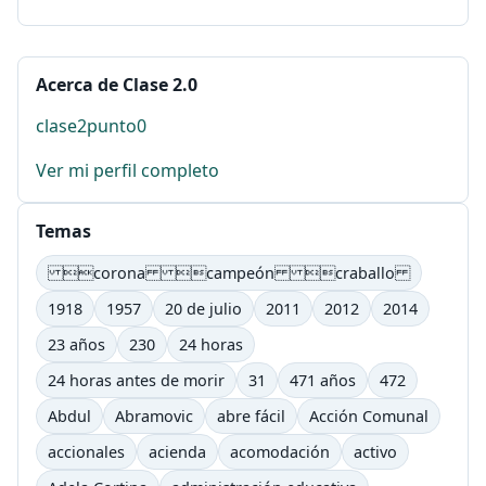
Acerca de Clase 2.0
clase2punto0
Ver mi perfil completo
Temas
corona campeón craballo
1918
1957
20 de julio
2011
2012
2014
23 años
230
24 horas
24 horas antes de morir
31
471 años
472
Abdul
Abramovic
abre fácil
Acción Comunal
accionales
acienda
acomodación
activo