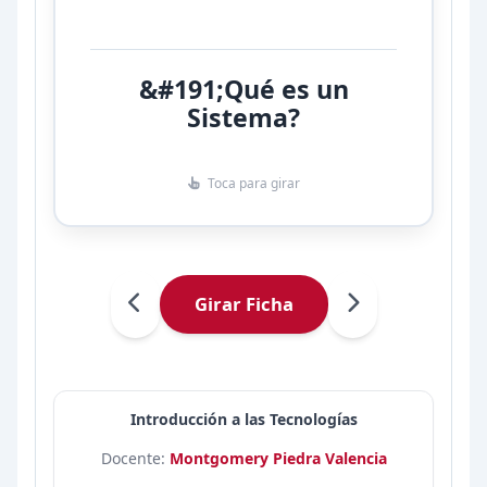
funciones se mantienen como
un todo por la interacción de sus
partes. No es un simple
&#191;Qué es un
'montón', posee organización y
Sistema?
propósito.
Toca para girar
Girar Ficha
Introducción a las Tecnologías
Docente:
Montgomery Piedra Valencia