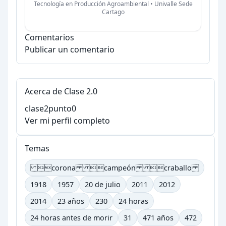
Tecnología en Producción Agroambiental • Univalle Sede
Cartago
Comentarios
Publicar un comentario
Acerca de Clase 2.0
clase2punto0
Ver mi perfil completo
Temas
corona campeón craballo
1918
1957
20 de julio
2011
2012
2014
23 años
230
24 horas
24 horas antes de morir
31
471 años
472