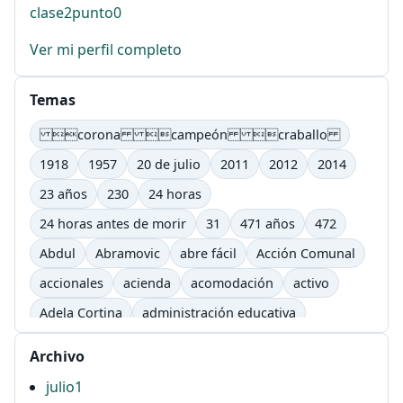
clase2punto0
Ver mi perfil completo
Temas
corona campeón craballo
1918
1957
20 de julio
2011
2012
2014
23 años
230
24 horas
24 horas antes de morir
31
471 años
472
Abdul
Abramovic
abre fácil
Acción Comunal
accionales
acienda
acomodación
activo
Adela Cortina
administración educativa
adultos
afectivo
Agenda Lic. Comunicación
Archivo
Agenda Lic. Comunicación e Informática Educativas.
julio
1
UTP