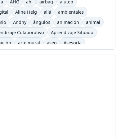
la
AHG
ahí
airbag
ajutep
gital
Aline Helg
allá
ambientales
mio
Andhy
ángulos
animación
animal
ndizaje Colaborativo
Aprendizaje Situado
cación
arte mural
aseo
Asesoría
arning
barrilete
Básquet
basurero
Bicicross
biográfico
bisexual
Blizzard
é
Cafetera
Caldas
Calendario académico
a
Carlos César Arbeláez
Carlos Moreno
Chavez
chivolito
chocolate
Cinetoro
ciudad
Ciudadanía
Colombia
Colombia Digital
comercial
a
Concialiación
conducta
conectores
c
copyleft