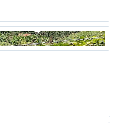
 UNO
Cortazar
cortometraje
Cossio
ultura
cuña
Currículo
Dago García
democracia
derecho
r
Día del niño
diagnóstico
mpo
Dibujos animados
didáctica
Diseño Pedagógico
disparo
Dominante
a
económico
Edgar Allan Poe
ón Virtual
educacionales
Eduvisión
embrionarios
Emergente
emisora
Erotismo
Escobita
Escopetera
escribir
a
ética de la red
ética hacker
 formativa
ex
experiencia
extensiones
feo
fiestas de cartago
filminuto