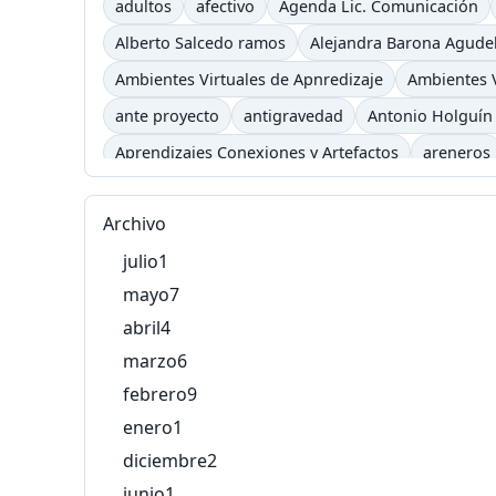
adultos
afectivo
Agenda Lic. Comunicación
Alberto Salcedo ramos
Alejandra Barona Agude
Ambientes Virtuales de Apnredizaje
Ambientes V
ante proyecto
antigravedad
Antonio Holguín
Aprendizajes Conexiones y Artefactos
areneros
asimilación
atención
atender
Atonta
aud
Archivo
Baudelaire
Baudrillard
Bauman
baya
be
julio
1
blog
bombón
bon
Bonafont
Borges
B
mayo
7
Campus
Campus TV
cancela semestre
Canc
abril
4
Carpe Diem
Cartago
carts
casa tomada
marzo
6
Chrome store
Cibercultura
Ciberespacio
c
febrero
9
ciudadanopunto0
Clark
clase 2.0
Clase Int
enero
1
cometas
comprensión
comunicación
Comun
diciembre
2
connotación
conocimiento
Conrado
Conse
junio
1