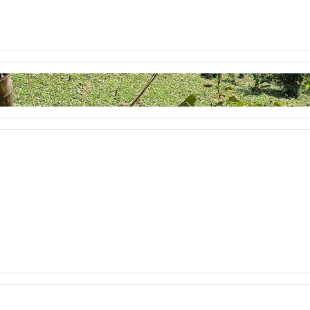
ientos
correo electrónico
Corrientes Pedagógicas C. Grupo
cronica
crónica
crónicas
CTS
cuarentena
cuerpo
C
uintero
Daniela jiménez Galeano
decreto 1290
Decroly
ile
Desplazados
destruiste mi suerte
día
Día de la muje
aléctica crítica
diálogo
Diana Katherine Ayala
diario de ca
Dignatarios Comunales
discurso
Diseñar Revista
Diseño 3
ño
Ecibot
economía cualidades humanas
economía human
l sol
Educación en Colombia
Educación prohibida
Educaci
l paseo
el tiempo se agota
el video
elecciones
Elegio
english 6
ensayo
entrenamiento
eportafolio
equilibrio
Estadística
Estado Colombiano
estética
estudiante
Étic
evaluación continuada
evaluación del aprendizaje
evaluación
familia
Fargier
Fedecomunal Pereira
felicidad
feliz