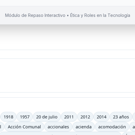
Módulo de Repaso Interactivo • Ética y Roles en la Tecnología
1918
1957
20 de julio
2011
2012
2014
23 años
l
Acción Comunal
accionales
acienda
acomodación
a