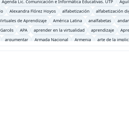
Agenda Lic. Comunicación e Informática Educativas. UTP
Águi
lo
Alexandra Flórez Hoyos
alfabetización
alfabetización di
irtuales de Aprendizaje
América Latina
analfabetas
anda
 Garcés
APA
aprender en la virtualidad
aprendizaje
Apre
argumentar
Armada Nacional
Armenia
arte de la impli
iencia
auditivo
autoevaluación
autos clásicos
b
b-le
ca
Begoña Gros
biblioteca virtual
bibliotecas
bicicletas
recha digital
Buenaventura
bulevar
Bum
caballo
caf
eles
canoa
capitalismo
cara y ceca
caracol
caricatur
Castells
casting
categorías
Cerveza
Charles Baudelaire
iclismo
ciencia
Ciencias Sociales
Cine
Cine etnográfico
eractiva
clase2punto0
cognición
cognitivo
colaborativo
icación virtual
Comunicación y Letras
conceptos pedagogí
jo Académico
Constitución Política
Consuelo Pabón
coña