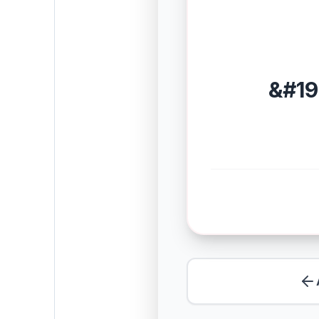
&#191
Comprend