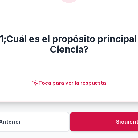
;Cuál es el propósito principal
er y explicar cómo funciona el mundo 
través de leyes y teorías.
Ciencia?
Toca para ver la respuesta
Toca para ocultar
Anterior
Siguien