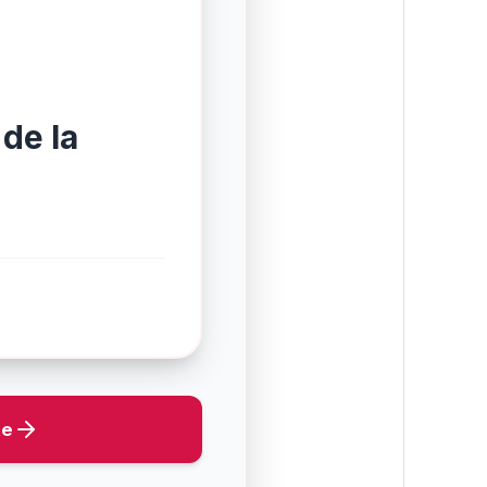
 de la
natural a
te